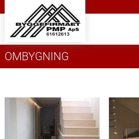
Gå
til
hovedindhold
OMBYGNING