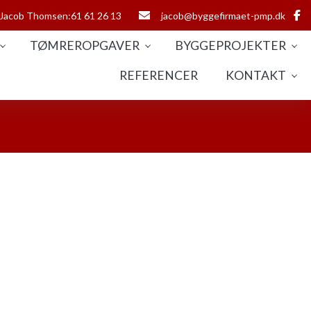
Jacob Thomsen:61 61 26 13
jacob@byggefirmaet-pmp.dk
TØMREROPGAVER
BYGGEPROJEKTER
REFERENCER
KONTAKT